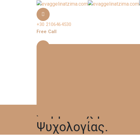
+30 2106464530
Free Call
evaggelinatzima@gmail.com
ΔΕΥ-ΠΑΡ 9:00- 21:00
Διεύθυνση
Χατζηκώστα 8B, Αθήνα 115 21, Ελλάδα
Συμμετοχή στο 7ο
Ψυχολογίας.