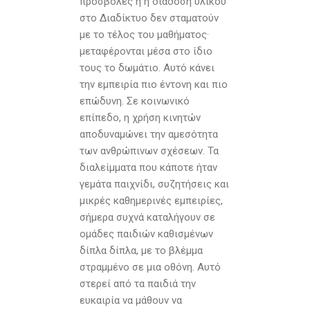
προσβολές ή η διάδοση υλικού
στο Διαδίκτυο δεν σταµατούν
µε το τέλος του µαθήµατος·
µεταφέρονται µέσα στο ίδιο
τους το δωµάτιο. Αυτό κάνει
την εµπειρία πιο έντονη και πιο
επώδυνη. Σε κοινωνικό
επίπεδο, η χρήση κινητών
αποδυναµώνει την αµεσότητα
των ανθρώπινων σχέσεων. Τα
διαλείµµατα που κάποτε ήταν
γεµάτα παιχνίδι, συζητήσεις και
µικρές καθηµερινές εµπειρίες,
σήµερα συχνά καταλήγουν σε
οµάδες παιδιών καθισµένων
δίπλα δίπλα, µε το βλέµµα
στραµµένο σε µια οθόνη. Αυτό
στερεί από τα παιδιά την
ευκαιρία να µάθουν να