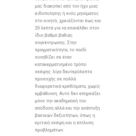
µας διακοπεί από τον ήχο µιας
ειδοποίησης ή ενός µηνύµατος
στο κινητό, χρειάζονται έως και
20 λεπτά για να επανέλθει στον
ίδιο βαθµό βαθιάς
συγκέντρωσης. Στην
πραγµατικότητα, το παιδί
συνηθίζει σε έναν
κατακερµατισµένο τρόπο
σκέψης: λίγα δευτερόλεπτα
προσοχής σε πολλά
διαφορετικά ερεθίσµατα, χωρίς
εµβάθυνση. Αυτό δεν επηρεάζει
µόνο την ακαδηµαϊκή του
απόδοση αλλά και την ανάπτυξη
βασικών δεξιοτήτων, όπως η
κριτική σκέψη και η επίλυση
προβληµάτων.