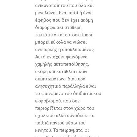
ανικανοποίητου που όλο και
µεγαλώνει. Ενα παιδί ή ένας
έφηβος που δεν έχει ακόµη
διαµορφώσει σταθερή
ταυτότητα και αυτοεκτίµηση
µπορεί εύκολα να νιώσει
ανεπαρκής ή αποκλεισµένος.
Αυτό ενισχύει φαινόµενα
χαµηλής αυτοπεποίθησης,
ακόµη και καταθλιπτικών
συµπτωµάτων. Ιδιαίτερα
ανησυχητικό παράλληλα είναι
το φαινόµενο του διαδικτυακού
εκφοβισµού, που δεν
περιορίζεται στον χώρο του
σχολείου αλλά συνοδεύει τα
παιδιά παντού µέσω του
κινητού. Τα πειράγµατα, οι