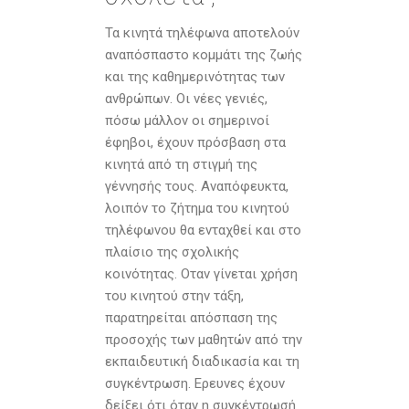
Τα κινητά τηλέφωνα αποτελούν
αναπόσπαστο κοµµάτι της ζωής
και της καθηµερινότητας των
ανθρώπων. Οι νέες γενιές,
πόσω µάλλον οι σηµερινοί
έφηβοι, έχουν πρόσβαση στα
κινητά από τη στιγµή της
γέννησής τους. Αναπόφευκτα,
λοιπόν το ζήτηµα του κινητού
τηλέφωνου θα ενταχθεί και στο
πλαίσιο της σχολικής
κοινότητας. Οταν γίνεται χρήση
του κινητού στην τάξη,
παρατηρείται απόσπαση της
προσοχής των µαθητών από την
εκπαιδευτική διαδικασία και τη
συγκέντρωση. Ερευνες έχουν
δείξει ότι όταν η συγκέντρωσή