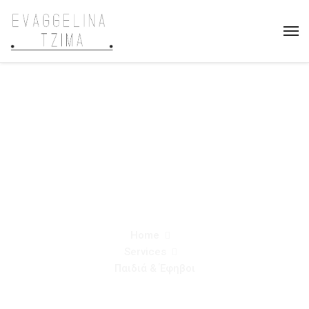
Παιδιά &
Έφηβοι
Home
Services
Παιδιά & Έφηβοι