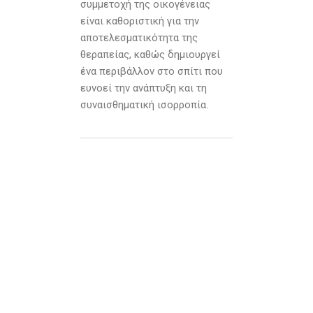
συμμετοχή της οικογένειας
είναι καθοριστική για την
αποτελεσματικότητα της
θεραπείας, καθώς δημιουργεί
ένα περιβάλλον στο σπίτι που
ευνοεί την ανάπτυξη και τη
συναισθηματική ισορροπία.
Πώς Μπορώ να
Βοηθήσω το
Παιδί σας;
Ως εξειδικευμένος
ψυχολόγος με εμπειρία