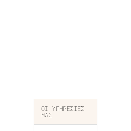
σχέσεις με τους
συνομηλίκους και
την οικογένεια
Προετοιμαστεί για
τις αλλαγές και τις
προκλήσεις της
εφηβείας
Ενισχύσει την
αυτοπεποίθησή του
ΟΙ ΥΠΗΡΕΣΙΕΣ
ΜΑΣ